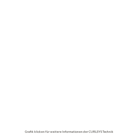
Grafik klicken für weitere Informationen der CURLSYS Technik